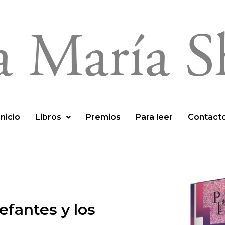
Inicio
Libros
Premios
Para leer
Contact
lefantes y los