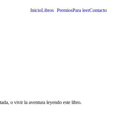
Inicio
Libros
Premios
Para leer
Contacto
ada, o vivir la aventura leyendo este libro.