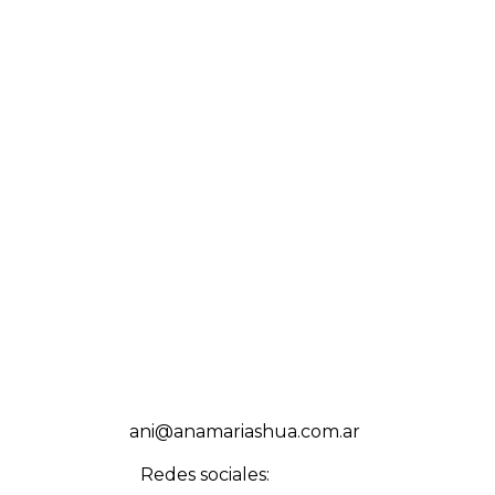
ani@anamariashua.com.ar
Redes sociales: